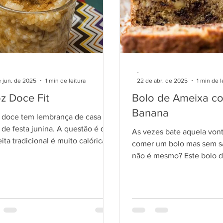
-
 jun. de 2025
1 min de leitura
22 de abr. de 2025
1 min de l
oz Doce Fit
Bolo de Ameixa c
Banana
 doce tem lembrança de casa de
festa junina. A questão é que
As vezes bate aquela von
eita tradicional é muito calórica,
comer um bolo mas sem sai
 trouxemos uma versão para
não é mesmo? Este bolo de ameixa e
 sem peso na consciência.
banana é feito com ingred
naturais, sem farinha de t