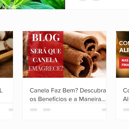
anti-inflamatórias e anal
L
Canela Faz Bem? Descubra
C
os Benefícios e a Maneira
A
Certa de Usar!
Fe