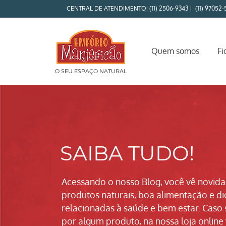
CENTRAL DE ATENDIMENTO: (11) 2506-9343 | (11) 97052-
Quem somos
Fi
O SEU ESPAÇO NATURAL
SAIBA TUDO!
Acessando o nosso Blog, você vê novid
produtos naturais, boa alimentação e di
relacionadas à saúde e bem estar. Caso 
por algum produto, na nossa loja online