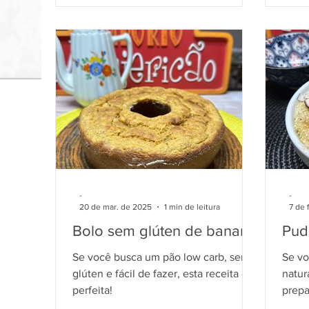
-
-
20 de mar. de 2025
1 min de leitura
7 de 
Bolo sem glúten de banana
Pud
Se você busca um pão low carb, sem
Se v
glúten e fácil de fazer, esta receita é
natur
perfeita!
prepa
ideal!