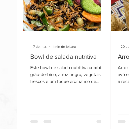
-
-
7 de mar.
1 min de leitura
20 de
Bowl de salada nutritiva
Arr
Este bowl de salada nutritiva combina
Arroz
grão-de-bico, arroz negro, vegetais
avó e de 
frescos e um toque aromático de
a rec
zathar para criar uma refeição
então
completa, rica em fibras, proteínas
comer
vegetais e compostos antioxidantes.