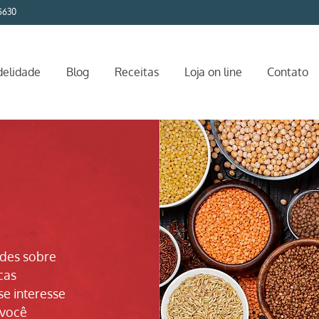
5630
delidade
Blog
Receitas
Loja on line
Contato
ades sobre
cas
se interesse
 você