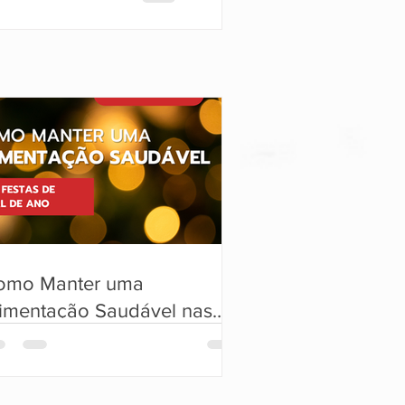
gésicas.
omo Manter uma
limentação Saudável nas
stas de Fim de Ano