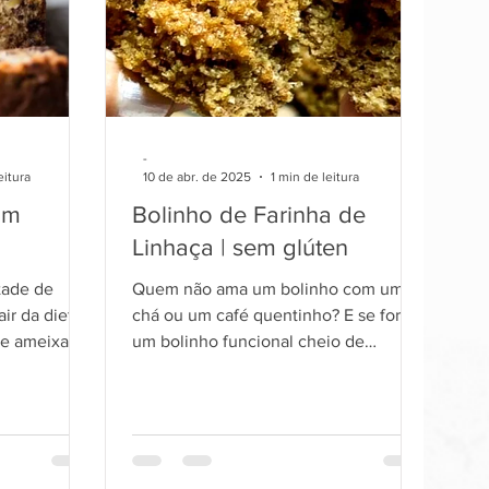
-
eitura
10 de abr. de 2025
1 min de leitura
om
Bolinho de Farinha de
Linhaça | sem glúten
tade de
Quem não ama um bolinho com um
r da dieta,
chá ou um café quentinho? E se for
um bolinho funcional cheio de
ientes
ingredientes de qualidade, fibras,
rigo, sem
vitaminas e ainda delicioso?