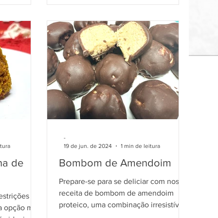
-
itura
19 de jun. de 2024
1 min de leitura
ha de
Bombom de Amendoim
Prepare-se para se deliciar com nossa
receita de bombom de amendoim
estrições
proteico, uma combinação irresistível
a opção mais
de sabor e saúde.