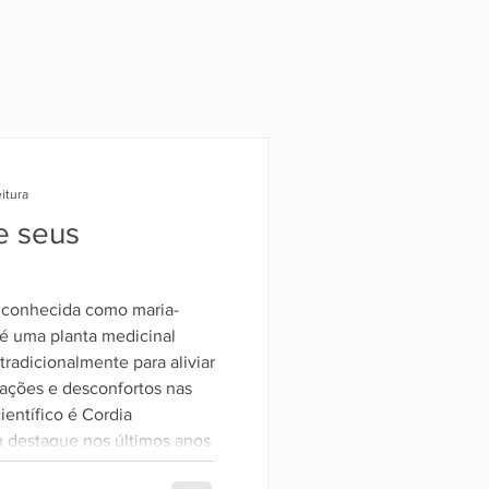
itura
e seus
 conhecida como maria-
 é uma planta medicinal
 tradicionalmente para aliviar
mações e desconfortos nas
ientífico é Cordia
 destaque nos últimos anos
tífico em suas propriedades