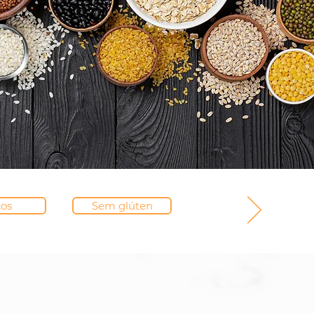
os
Sem glúten