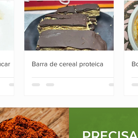
úcar
Barra de cereal proteica
Bo
PRECIS