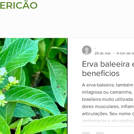
ERICÃO
-
20 de mai.
4 min de le
Erva baleeira 
benefícios
A erva-baleeira, também
milagrosa ou camarinha,
brasileira muito utilizada
dores musculares, infla
articulações. Seu nome c
verbenacea e ela ganhou
devido ao interesse cien