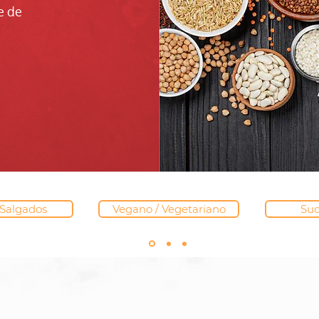
e de
Salgados
Vegano / Vegetariano
Suc