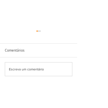
Comentários
Salada Super Ve
Erva baleeira e seus
Escreva um comentário
benefícios