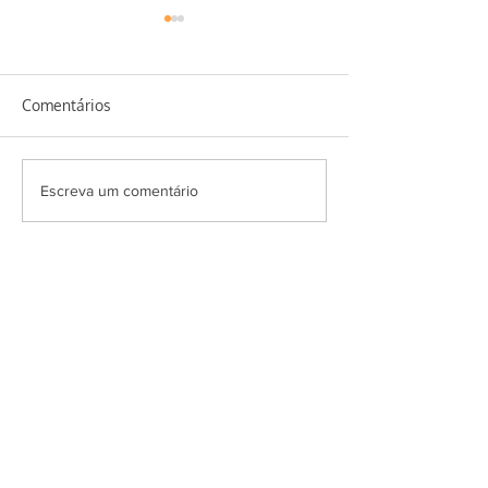
Comentários
Salada Super Ve
Erva baleeira e seus
Escreva um comentário
benefícios