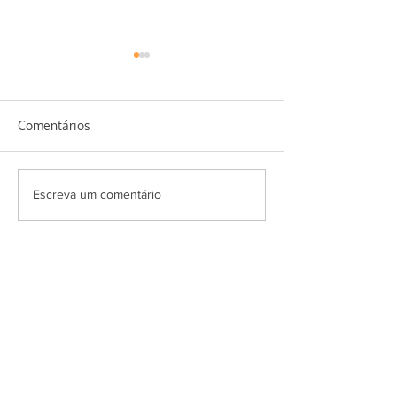
Comentários
Salada Super Ve
Erva baleeira e seus
Escreva um comentário
benefícios