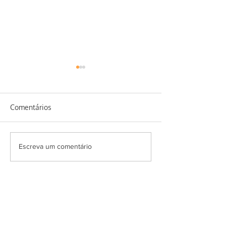
Comentários
Salada Super Ve
Erva baleeira e seus
Escreva um comentário
benefícios