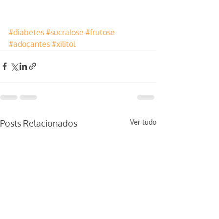
#diabetes
#sucralose
#frutose
#adoçantes
#xilitol
Posts Relacionados
Ver tudo