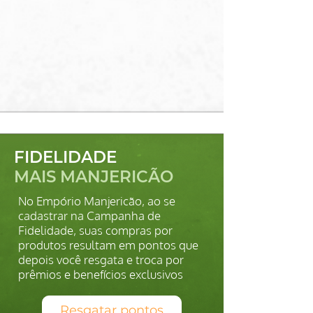
FIDELIDADE
MAIS MANJERICÃO
No Empório Manjericão, ao se
cadastrar na Campanha de
Fidelidade, suas compras por
produtos resultam em pontos que
depois você resgata e troca por
prêmios e benefícios exclusivos
Resgatar pontos