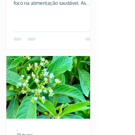
foco na alimentação saudável. As
embalagens gritam termos como "Fit",
"Zero", "Fonte de Fibras" e "Natural".
Sentindo-se seguro, você enche o
carrinho. Mas, dias depois, percebe
que o peso não muda, a disposição
continua baixa ou aquele estufamento
incômodo insiste em aparecer. O que
está acontecendo?
-