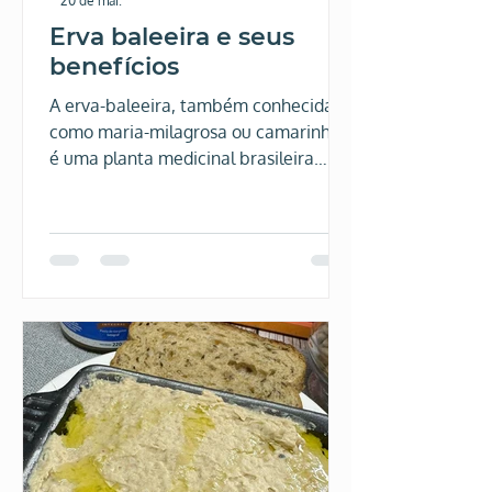
20 de mai.
Erva baleeira e seus
benefícios
A erva-baleeira, também conhecida
como maria-milagrosa ou camarinha,
é uma planta medicinal brasileira
muito utilizada tradicionalmente para
aliviar dores musculares, inflamações
e desconfortos nas articulações. Seu
nome científico é Cordia verbenacea e
ela ganhou destaque nos últimos anos
devido ao interesse científico em suas
propriedades anti-inflamatórias e
analgésicas.