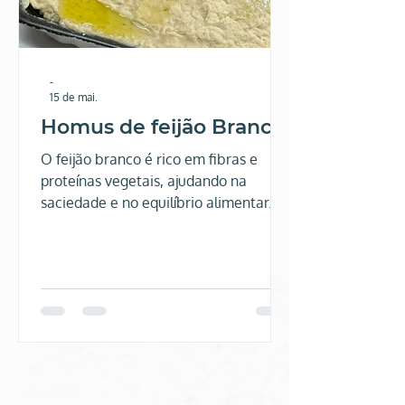
-
15 de mai.
Homus de feijão Branco
O feijão branco é rico em fibras e
proteínas vegetais, ajudando na
saciedade e no equilíbrio alimentar. Já
o tahine acrescenta cremosidade e
um toque especial à receita, além de
trazer gorduras boas e minerais
importantes. Uma receita simples,
funcional e perfeita para quem deseja
incluir mais preparações naturais no
dia a dia