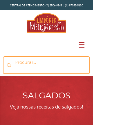
CENTRAL DE ATENDIMENTO:
(11) 2506-9343
|
(11) 97052-5630
SALGADOS
Veja nossas receitas de salgados!