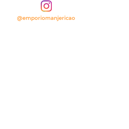
@emporiomanjericao