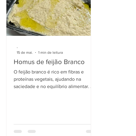
-
15 de mai.
1 min de leitura
Homus de feijão Branco
O feijão branco é rico em fibras e
proteínas vegetais, ajudando na
saciedade e no equilíbrio alimentar. Já
o tahine acrescenta cremosidade e um
toque especial à receita, além de trazer
gorduras boas e minerais importantes.
Uma receita simples, funcional e
perfeita para quem deseja incluir mais
preparações naturais no dia a dia