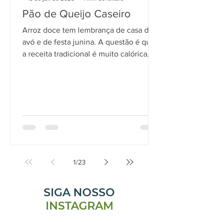
Pão de Queijo Caseiro
Arroz doce tem lembrança de casa de
avó e de festa junina. A questão é que
a receita tradicional é muito calórica,
então trouxemos uma versão para
comer sem peso na consciência.
1
/
23
SIGA NOSSO
INSTAGRAM