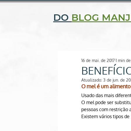
CENTRAL DE ATENDIMENTO: (11) 2506-9343 | (11) 97052-
DO
BLOG MANJ
Quem somos
Fi
O SEU ESPAÇO NATURAL
16 de mai. de 2017
1 min de
BENEFÍCI
Atualizado:
3 de jun. de 20
O mel é um alimento 
Usado das mais diferent
O 
mel
 pode ser substit
pessoas com restrição a
Existem vários tipos de