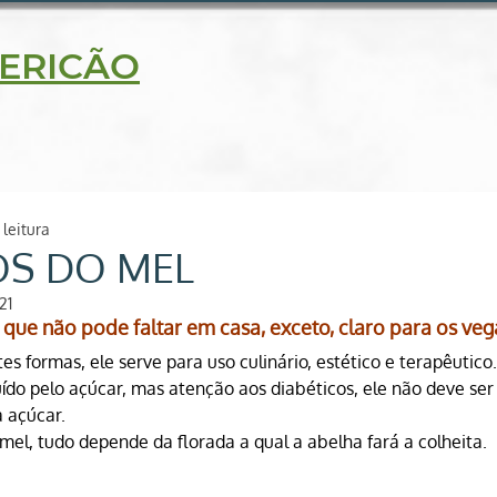
5630
ERICÃO
delidade
Blog
Receitas
Loja on line
Contato
 leitura
OS DO MEL
21
que não pode faltar em casa, exceto, claro para os veg
es formas, ele serve para uso culinário, estético e terapêutico.
uído pelo açúcar, mas atenção aos diabéticos, ele não deve se
 açúcar.
 mel
, tudo depende da florada a qual a abelha fará a colheita.