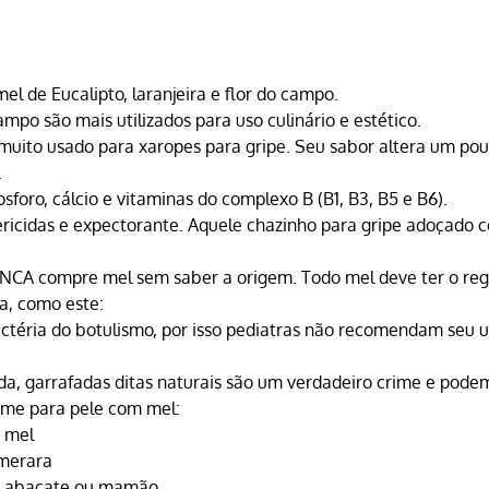
mel 
de Eucalipto, laranjeira e flor do campo.
ampo são mais utilizados para uso culinário e estético.
 muito usado para xaropes para gripe. Seu sabor altera um pou
.
osforo, cálcio e vitaminas do complexo B (B1, B3, B5 e B6).
ricidas e expectorante. Aquele chazinho para gripe adoçado 
CA compre mel sem saber a origem. Todo mel deve ter o regi
ra, como este:
ctéria do botulismo, por isso pediatras não recomendam seu u
a, garrafadas ditas naturais são um verdadeiro crime e podem
reme para pele com mel:
e mel
emerara
de abacate ou mamão