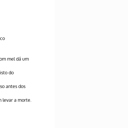
co 
com mel dá um 
sto do 
so antes dos 
 levar a morte.