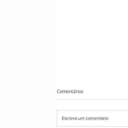
Comentários
Falsos Saudáveis
Escreva um comentário