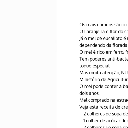
Os mais comuns são o 
O Laranjeira e flor do c
Já o 
mel 
de eucalipto é
dependendo da florada
O mel é rico em ferro, f
Tem poderes anti-bacte
toque especial.
Mas muita atenção, NUN
Ministério de Agricultu
O 
mel
 pode conter a ba
dois anos.
Mel comprado na estrad
Veja está receita de c
– 2 colheres de sopa d
– 1 colher de açúcar d
– 2 colheres de sopa 