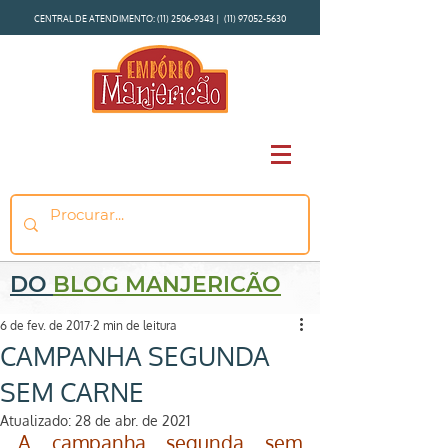
CENTRAL DE ATENDIMENTO:
(11) 2506-9343
|
(11) 97052-5630
DO
BLOG MANJERICÃO
6 de fev. de 2017
2 min de leitura
CAMPANHA SEGUNDA
SEM CARNE
Atualizado:
28 de abr. de 2021
A campanha segunda sem 