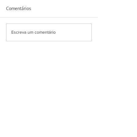
Comentários
Homus de feijão
Erva baleeira e seus
Escreva um comentário
benefícios