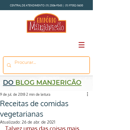
CENTRAL DE ATENDIMENTO:
(11) 2506-9343
|
(11) 97052-5630
DO
BLOG MANJERICÃO
9 de jul. de 2018
2 min de leitura
Receitas de comidas
vegetarianas
Atualizado:
26 de abr. de 2021
Talvez umas das coisas mais 