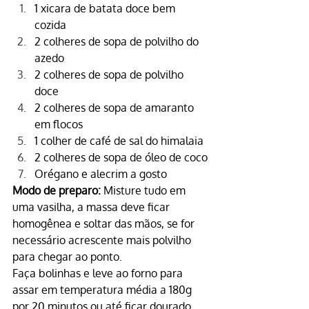
1 xicara de batata doce bem 
cozida
2 colheres de sopa de 
polvilho do 
azedo
2 colheres de sopa de 
polvilho 
doce
2 colheres de sopa de 
amaranto 
em flocos
1 colher de café de 
sal do himalaia
2 colheres de sopa de 
óleo de coco
Orégano
 e alecrim a gosto
Modo de preparo:
 Misture tudo em 
uma vasilha, a massa deve ficar 
homogênea e soltar das mãos, se for 
necessário acrescente mais polvilho 
para chegar ao ponto.
Faça bolinhas e leve ao forno para 
assar em temperatura média a 180g 
por 20 minutos ou até ficar dourado.