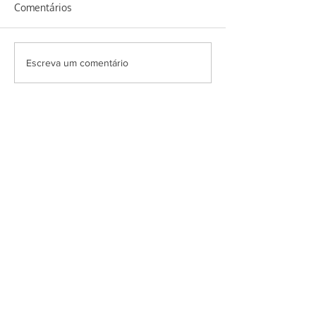
Comentários
Homus de feijão
Erva baleeira e seus
Escreva um comentário
benefícios