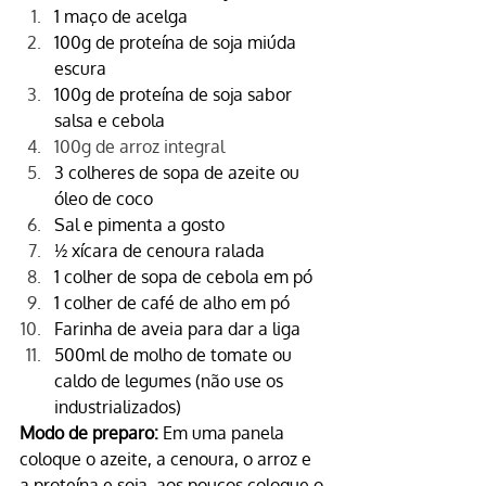
1 maço de acelga
100g de proteína de 
soja miúda 
escura
100g de proteína de 
soja sabor 
salsa e cebola
100g de arroz integral
3 colheres de sopa de azeite ou 
óleo de coco
Sal e 
pimenta
 a gosto
½ xícara de cenoura ralada
1 colher de sopa de 
cebola em pó
1 colher de café de a
lho em pó
Farinha de aveia
 para dar a liga
500ml de molho de tomate ou 
caldo de legumes (não use os 
industrializados)
Modo de preparo:
 Em uma panela 
coloque o azeite, a cenoura, o arroz e 
a proteína e soja, aos poucos coloque o 