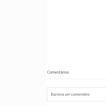
Comentários
Escreva um comentário
Suco Energizante