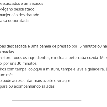
 descascados e amassados
 orégano desidratado
 manjericão desidratado
salsa desidratada
bas descascada e uma panela de pressão por 15 minutos ou na
 macias.
isture todos os ingredientes, e inclua a beterraba cozida. Me
, por uns 30 minutos.
idros com tampa, coloque a mistura, tampe e leve a geladeira. 
um mês.
o pode acrescentar mais azeite e vinagre.
pura ou acompanhando saladas.