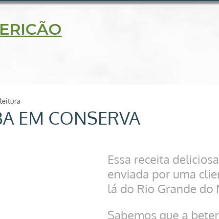
5630
ERICÃO
delidade
Blog
Receitas
Loja on line
Contato
leitura
BA EM CONSERVA
Essa receita deliciosa
enviada por uma clien
lá do Rio Grande do 
Sabemos que a beter