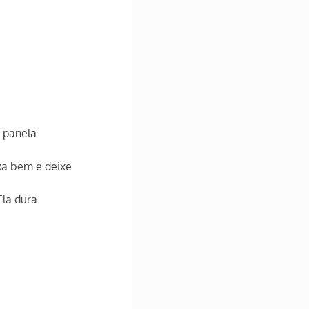
 panela 
xa bem e deixe 
Ela dura 