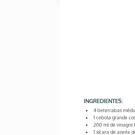
INGREDIENTES:
4 beterrabas médi
1 cebola grande cor
200 ml de vinagre 
1 xícara de azeite 