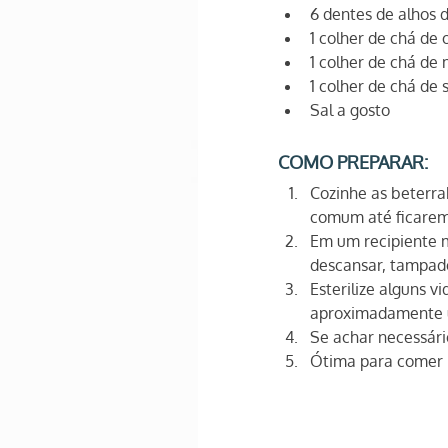
6 dentes de alhos
1 colher de chá de
1 colher de chá de
1 colher de chá de 
Sal a gosto
COMO PREPARAR:
Cozinhe as beterra
comum até ficarem
Em um recipiente m
descansar, tampado
Esterilize alguns v
aproximadamente 
Se achar necessári
Ótima para comer 