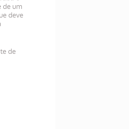
se de um 
ue deve 
 
te de 