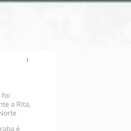
Conheça a loja online
 foi 
te a Rita, 
Norte
raba é 