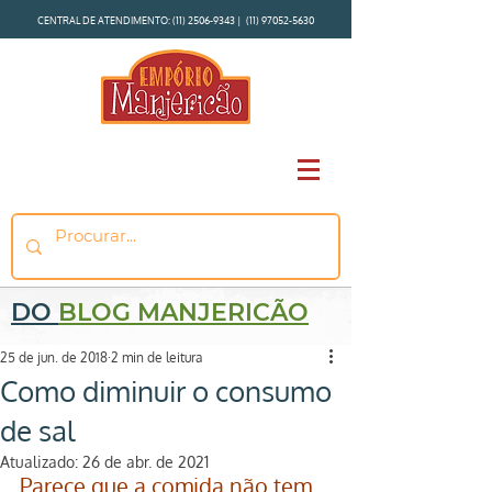
CENTRAL DE ATENDIMENTO:
(11) 2506-9343
|
(11) 97052-5630
DO
BLOG MANJERICÃO
25 de jun. de 2018
2 min de leitura
Como diminuir o consumo
de sal
Atualizado:
26 de abr. de 2021
Parece que a comida não tem 