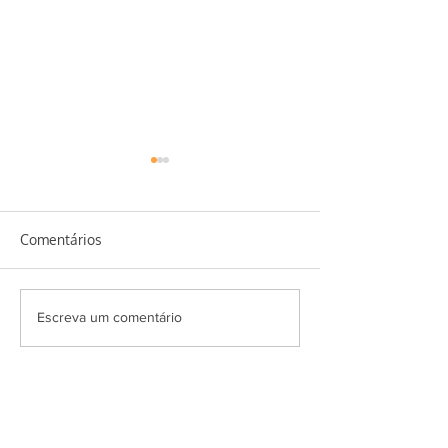
Comentários
Homus de feijão
Erva baleeira e seus
Escreva um comentário
benefícios