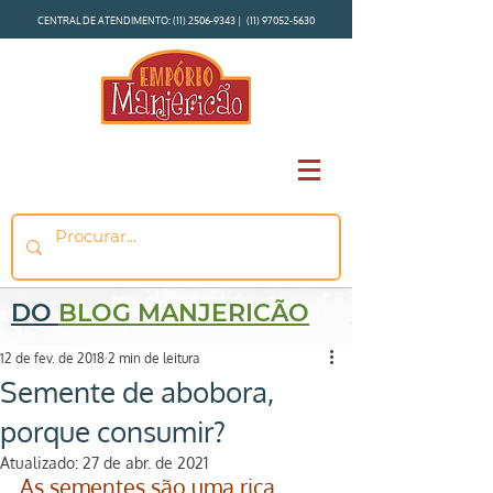
CENTRAL DE ATENDIMENTO:
(11) 2506-9343
|
(11) 97052-5630
DO
BLOG MANJERICÃO
12 de fev. de 2018
2 min de leitura
Semente de abobora,
porque consumir?
Atualizado:
27 de abr. de 2021
As sementes são uma rica 