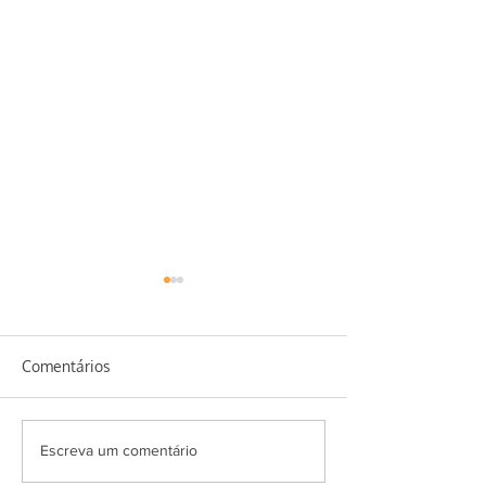
Comentários
Homus de feijão
Erva baleeira e seus
Escreva um comentário
benefícios