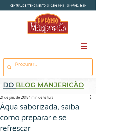
CENTRAL DE ATENDIMENTO:
(11) 2506-9343
|
(11) 97052-5630
DO
BLOG MANJERICÃO
21 de jan. de 2018
1 min de leitura
Água saborizada, saiba
como preparar e se
refrescar