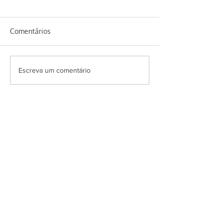
Comentários
Homus de feijão
Erva baleeira e seus
Escreva um comentário
benefícios