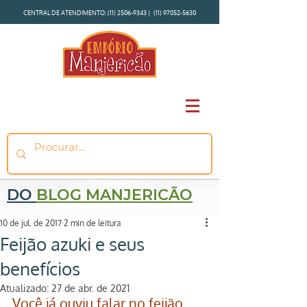
CENTRAL DE ATENDIMENTO:
(11) 2506-9343
|
(11) 97052-5630
DO
BLOG MANJERICÃO
10 de jul. de 2017
2 min de leitura
Feijão azuki e seus
benefícios
Atualizado:
27 de abr. de 2021
Você já ouviu falar no 
feijão 