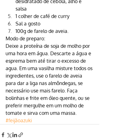
desidratado de cebola, alho e 
salsa
1 colher de café de 
curry
Sal a gosto
100g de 
farelo de aveia.
Modo de preparo:
Deixe a proteína de soja de molho por 
uma hora em água. Descarte a água e 
esprema bem até tirar o excesso de 
agua. Em uma vasilha misture todos os 
ingredientes, use o farelo de aveia 
para dar a liga nas almôndegas, se 
necessário use mais farelo. Faça 
bolinhas e frite em óleo quente, ou se 
preferir mergulhe em um molho de 
tomate e sirva com uma massa.
#feijãoazuki