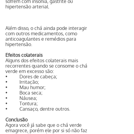
sofrem com insônia, gastrite ou 
hipertensão arterial.
Além disso, o chá ainda pode interagir 
com outros medicamentos, como 
anticoagulantes e remédios para 
hipertensão.
Efeitos colaterais
Alguns dos efeitos colaterais mais 
recorrentes quando se consome o chá 
verde em excesso são:
•          Dores de cabeça;
•          Irritação;
•          Mau humor;
•          Boca seca;
•          Náusea;
•          Tontura;
•          Cansaço, dentre outros.
Conclusão
Agora você já sabe que o chá verde 
emagrece, porém ele por si só não faz 