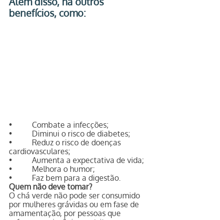
Além disso, há outros 
benefícios, como:
•          Combate a infecções;
•          Diminui o risco de diabetes;
•          Reduz o risco de doenças 
cardiovasculares;
•          Aumenta a expectativa de vida;
•          Melhora o humor;
•          Faz bem para a digestão.
Quem não deve tomar?
O chá verde não pode ser consumido 
por mulheres grávidas ou em fase de 
amamentação, por pessoas que 