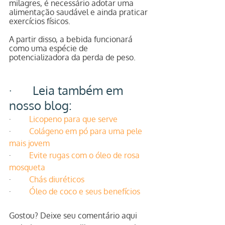
milagres, é necessário adotar uma 
alimentação saudável e ainda praticar 
exercícios físicos.
A partir disso, a bebida funcionará 
como uma espécie de 
potencializadora da perda de peso.
·       Leia também em 
nosso blog:
·         
Licopeno para que serve
·         
Colágeno em pó para uma pele 
mais jovem
·         
Evite rugas com o óleo de rosa 
mosqueta
·         
Chás diuréticos
·         
Óleo de coco e seus benefícios
Gostou? Deixe seu comentário aqui 