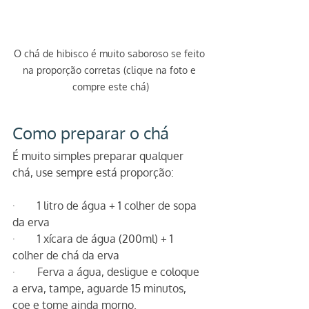
O chá de hibisco é muito saboroso se feito 
na proporção corretas (clique na foto e 
compre este chá)
Como preparar o chá
É muito simples preparar qualquer 
chá, use sempre está proporção:
·        1 litro de água + 1 colher de sopa 
da erva
·        1 xícara de água (200ml) + 1 
colher de chá da erva
·        Ferva a água, desligue e coloque 
a erva, tampe, aguarde 15 minutos, 
coe e tome ainda morno.