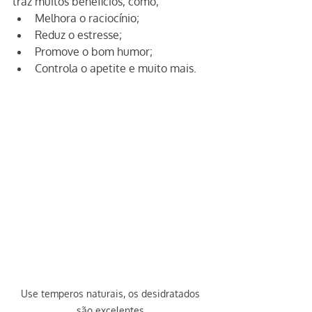
traz muitos benefícios, como;
Melhora o raciocínio;
Reduz o estresse;
Promove o bom humor;
Controla o apetite e muito mais.
Use temperos naturais, os desidratados 
são excelentes.