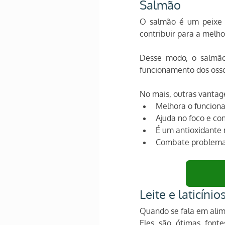
Salmão
O salmão é um peixe d
contribuir para a melho
Desse modo, o salmão
funcionamento dos osso
No mais, outras vantag
Melhora o funcion
Ajuda no foco e co
É um antioxidante 
Combate problemas 
Leite e laticínio
Quando se fala em alime
Eles são ótimas font