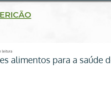
5630
ERICÃO
delidade
Blog
Receitas
Loja on line
Contato
 leitura
es alimentos para a saúde 