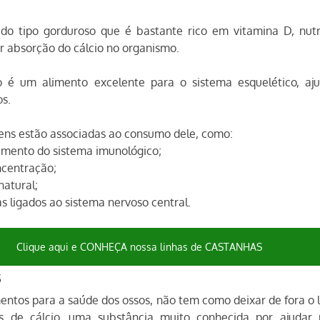
o tipo gorduroso que é bastante rico em vitamina D, nutr
r absorção do cálcio no organismo.
 é um alimento excelente para o sistema esquelético, aj
s.
ens estão associadas ao consumo dele, como:
amento do sistema imunológico;
ncentração;
natural;
ligados ao sistema nervoso central.
Clique aqui e CONHEÇA nossa linhas de CASTANHAS
s
ntos para a saúde dos ossos, não tem como deixar de fora o leit
es de cálcio, uma substância muito conhecida por ajudar 