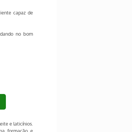
iente capaz de 
udando no bom 
e e laticínios. 
na formação e 