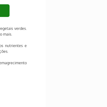
getais verdes. 
to mais.
s nutrientes e 
ções.
emagrecimento 