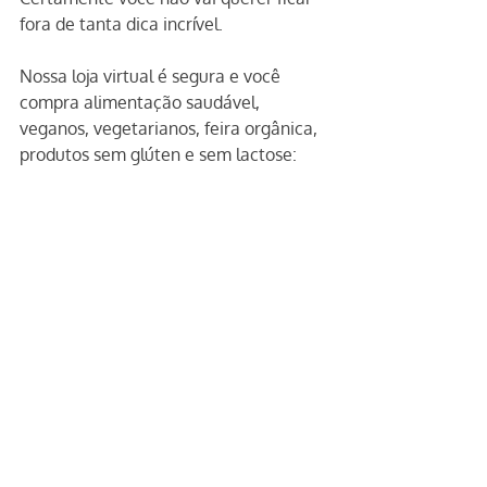
fora de tanta dica incrível.
Nossa loja virtual é segura e você 
compra alimentação saudável, 
veganos, vegetarianos, feira orgânica, 
produtos sem glúten e sem lactose:
www.loja.emporiomanjericao.com.br
.
Quer receber nosso newsletter 
semanal? 
Clique aqui
 e se cadastre.
Este blog é apenas informativo!
E em nenhuma hipótese dispensa a 
consulta com um profissional 
especializado como um médico ou 
nutricionista.