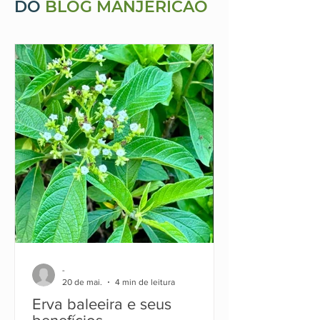
DO
BLOG MANJERICÃO
-
20 de mai.
4 min de leitura
Erva baleeira e seus