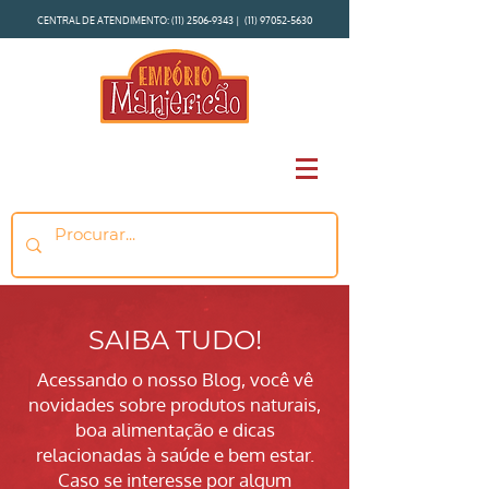
CENTRAL DE ATENDIMENTO:
(11) 2506-9343
|
(11) 97052-5630
SAIBA TUDO!
Acessando o nosso Blog, você vê
novidades sobre produtos naturais,
boa alimentação e dicas
relacionadas à saúde e bem estar.
Caso se interesse por algum