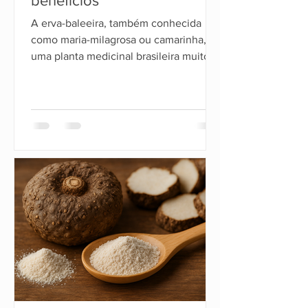
benefícios
A erva-baleeira, também conhecida
como maria-milagrosa ou camarinha, é
uma planta medicinal brasileira muito
utilizada tradicionalmente para aliviar
dores musculares, inflamações e
desconfortos nas articulações. Seu
nome científico é Cordia verbenacea e
ela ganhou destaque nos últimos anos
devido ao interesse científico em suas
propriedades anti-inflamatórias e
analgésicas.