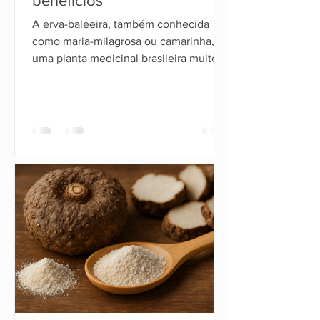
benefícios
A erva-baleeira, também conhecida
como maria-milagrosa ou camarinha, é
uma planta medicinal brasileira muito
utilizada tradicionalmente para aliviar
dores musculares, inflamações e
desconfortos nas articulações. Seu
nome científico é Cordia verbenacea e
ela ganhou destaque nos últimos anos
devido ao interesse científico em suas
propriedades anti-inflamatórias e
analgésicas.