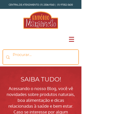
CENTRAL DE ATENDIMENTO:
(11) 2506-9343
|
(11) 97052-5630
SAIBA TUDO!
Acessando o nosso Blog, você vê
novidades sobre produtos naturais,
boa alimentação e dicas
relacionadas à saúde e bem estar.
Caso se interesse por algum