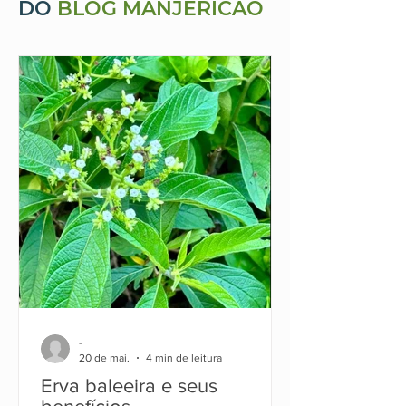
DO
BLOG MANJERICÃO
-
20 de mai.
4 min de leitura
Erva baleeira e seus