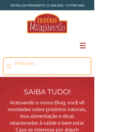
CENTRAL DE ATENDIMENTO:
(11) 2506-9343
|
(11) 97052-5630
SAIBA TUDO!
Acessando o nosso Blog, você vê
novidades sobre produtos naturais,
boa alimentação e dicas
relacionadas à saúde e bem estar.
Caso se interesse por algum