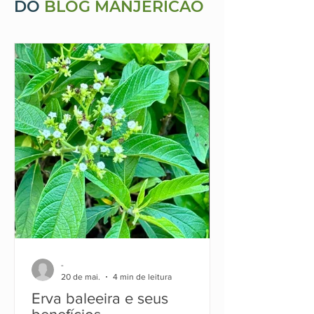
DO
BLOG MANJERICÃO
-
20 de mai.
4 min de leitura
Erva baleeira e seus