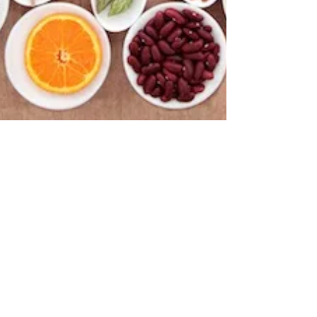
-
11 de dez. de 2017
2 min de leitura
Dicas de decoração com grãos
e sementes
Que tal surpreender no Natal com uma
decoração feita com grãos e sementes? Nada
mais natural e sustentável do que usar itens