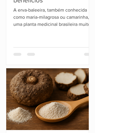
benefícios
A erva-baleeira, também conhecida
como maria-milagrosa ou camarinha, é
uma planta medicinal brasileira muito
utilizada tradicionalmente para aliviar
dores musculares, inflamações e
desconfortos nas articulações. Seu
nome científico é Cordia verbenacea e
ela ganhou destaque nos últimos anos
devido ao interesse científico em suas
propriedades anti-inflamatórias e
analgésicas.