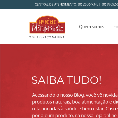
CENTRAL DE ATENDIMENTO: (11) 2506-9343 | (11) 97052-
Quem somos
Fi
O SEU ESPAÇO NATURAL
SAIBA TUDO!
Acessando o nosso Blog, você vê novid
produtos naturais, boa alimentação e di
relacionadas à saúde e bem estar. Caso 
por algum produto, na nossa loja online