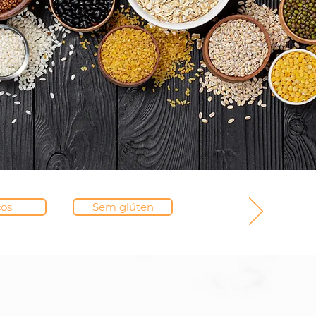
os
Sem glúten