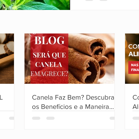
anti-inflamatórias e anal
L
Canela Faz Bem? Descubra
C
os Benefícios e a Maneira
A
Certa de Usar!
Fe