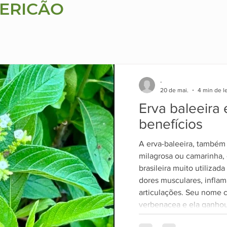
ERICÃO
-
20 de mai.
4 min de le
Erva baleeira 
benefícios
A erva-baleeira, também
milagrosa ou camarinha,
brasileira muito utilizada
dores musculares, infla
articulações. Seu nome c
verbenacea e ela ganhou
devido ao interesse cien