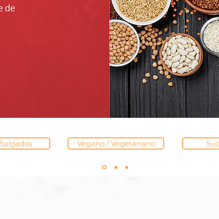
e de
Salgados
Vegano / Vegetariano
Suc