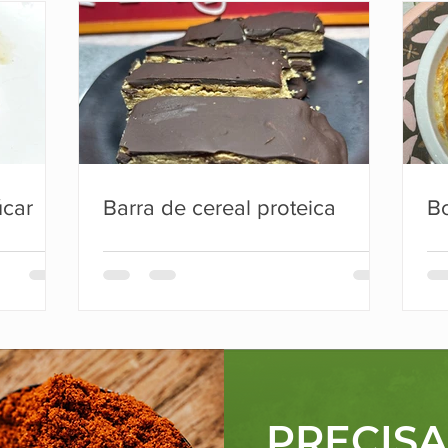
úcar
Barra de cereal proteica
Bo
PRECIS