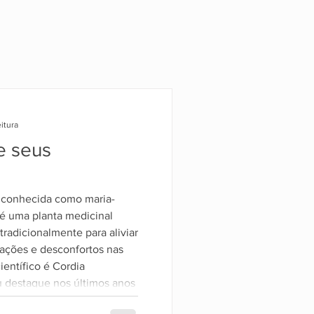
itura
e seus
 conhecida como maria-
 é uma planta medicinal
 tradicionalmente para aliviar
mações e desconfortos nas
ientífico é Cordia
 destaque nos últimos anos
tífico em suas propriedades