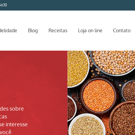
5630
delidade
Blog
Receitas
Loja on line
Contato
ades sobre
cas
se interesse
 você