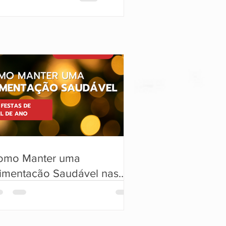
gésicas.
omo Manter uma
limentação Saudável nas
stas de Fim de Ano