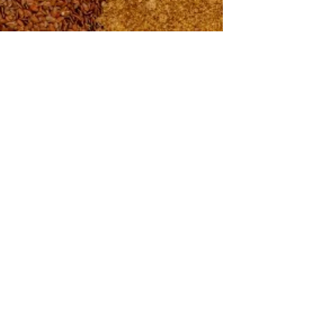
-
14 de mar. de 2021
5 min de leitura
Benefícios e uso da farinha de
linhaça
A farinha de linhaça vem ganhando destaque
cada vez mais e fazendo parte da
alimentação de vários brasileiros. O motivo
para isso é muito...
SIGA NOSSO
INSTAGRAM