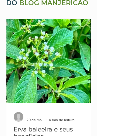
DO
BLOG MANJERICÃO
-
20 de mai.
4 min de leitura
Erva baleeira e seus