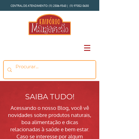
CENTRAL DE ATENDIMENTO:
(11) 2506-9343
|
(11) 97052-5630
SAIBA TUDO!
Acessando o nosso Blog, você vê
novidades sobre produtos naturais,
boa alimentação e dicas
relacionadas à saúde e bem estar.
Caso se interesse por algum