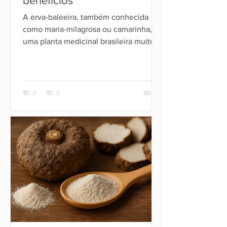
benefícios
A erva-baleeira, também conhecida
como maria-milagrosa ou camarinha, é
uma planta medicinal brasileira muito
utilizada tradicionalmente para aliviar
dores musculares, inflamações e
desconfortos nas articulações. Seu
nome científico é Cordia verbenacea e
ela ganhou destaque nos últimos anos
devido ao interesse científico em suas
propriedades anti-inflamatórias e
analgésicas.