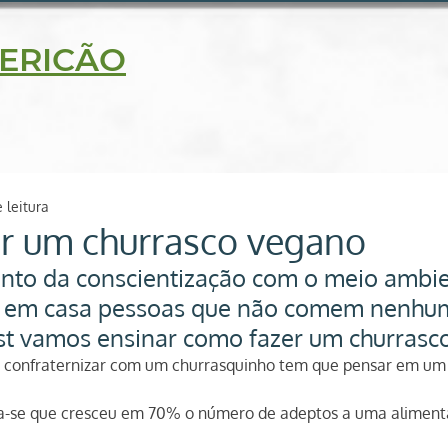
5630
ERICÃO
delidade
Blog
Receitas
Loja on line
Contato
 leitura
r um churrasco vegano
nto da conscientização com o meio ambie
em casa pessoas que não comem nenhum
st vamos ensinar como fazer um churrasc
 confraternizar com um churrasquinho tem que pensar em um 
ma-se que cresceu em 70% o número de adeptos a uma aliment