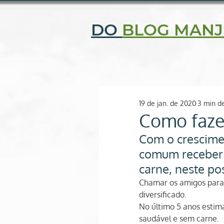
CENTRAL DE ATENDIMENTO: (11) 2506-9343 | (11) 97052-
DO
BLOG MANJ
Quem somos
Fi
O SEU ESPAÇO NATURAL
19 de jan. de 2020
3 min de
Como faze
Com o crescime
comum receber 
carne, neste po
Chamar os amigos para
diversificado.
No último 5 anos esti
saudável e sem carne.