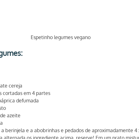
Espetinho legumes vegano
egumes:
ate cereja
s cortadas em 4 partes
 páprica defumada
sto
 de azeite
ra
e a berinjela e a abobrinhas e pedados de aproximadamente 4 
a alternada os ingrediente acima, reserve! Em um prato misture