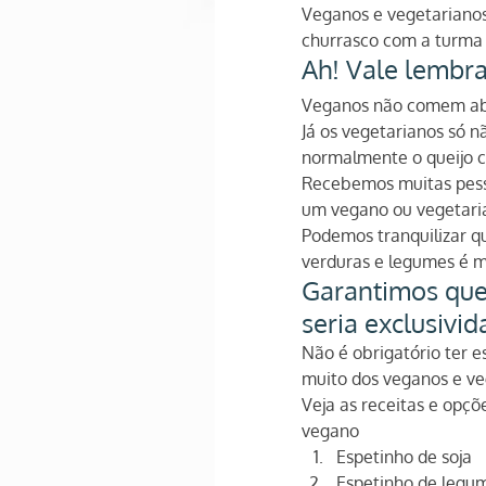
Veganos e vegetarianos
churrasco com a turma 
Ah! Vale lembra
Veganos não comem abso
Já os vegetarianos só 
normalmente o queijo c
Recebemos muitas pess
um vegano ou vegetari
Podemos tranquilizar qu
verduras e legumes é m
Garantimos que
seria exclusivi
Não é obrigatório ter 
muito dos veganos e veg
Veja as receitas e opç
vegano
Espetinho de soja
Espetinho de legu