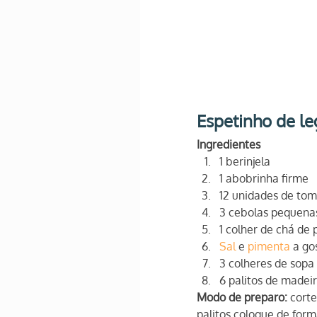
Espetinho de l
Ingredientes
1 berinjela
1 abobrinha firme
12 unidades de tom
3 cebolas pequena
1 colher de chá de
Sal
 e 
pimenta
 a go
3 colheres de sopa
6 palitos de madei
Modo de preparo:
 cort
palitos coloque de form