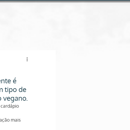
Conheça a loja online
nte é 
 tipo de 
o vegano.
cardápio 
ação mais 