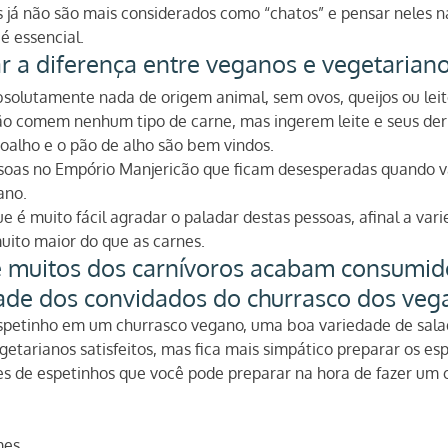
 já não são mais considerados como “chatos” e pensar neles n
é essencial.
r a diferença entre veganos e vegetariano
lutamente nada de origem animal, sem ovos, queijos ou leit
não comem nenhum tipo de carne, mas ingerem leite e seus der
oalho e o pão de alho são bem vindos.
oas no Empório Manjericão que ficam desesperadas quando v
ano.
e é muito fácil agradar o paladar destas pessoas, afinal a var
uito maior do que as carnes.
 muitos dos carnívoros acabam consumid
dade dos convidados do churrasco dos veg
espetinho em um churrasco vegano, uma boa variedade de salad
etarianos satisfeitos, mas fica mais simpático preparar os esp
ões de espetinhos que você pode preparar na hora de fazer um 
mes