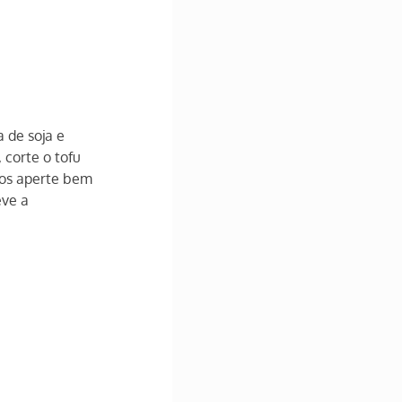
 de soja e 
corte o tofu 
os aperte bem 
eve a 