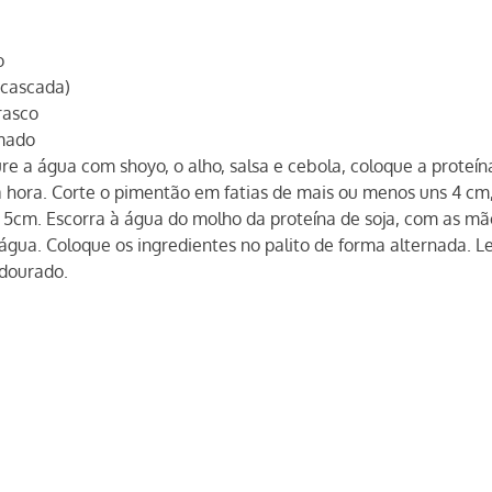
o
scascada)
rasco
mado
ure a água com shoyo, o alho, salsa e cebola, coloque a proteína
hora. Corte o pimentão em fatias de mais ou menos uns 4 cm, 
cm. Escorra à água do molho da proteína de soja, com as mã
 água. Coloque os ingredientes no palito de forma alternada. L
 dourado.