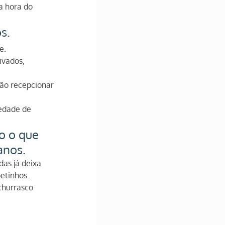
a hora do 
s.
e.
ivados, 
ão recepcionar 
iedade de 
o o que 
anos.
as já deixa 
etinhos.
churrasco 