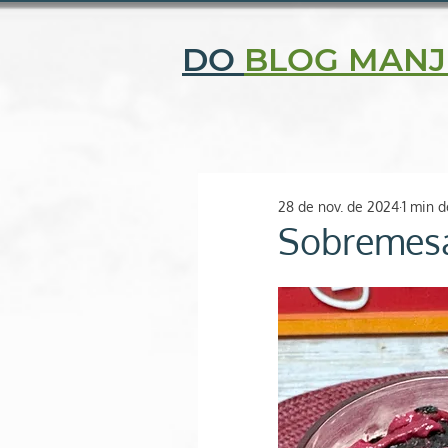
CENTRAL DE ATENDIMENTO: (11) 2506-9343 | (11) 97052-
DO
BLOG MANJ
Quem somos
Fi
O SEU ESPAÇO NATURAL
28 de nov. de 2024
1 min d
Sobremesa