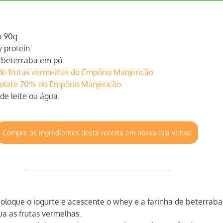
o 90g
 protein
e beterraba em pó
de frutas vermelhas do Empório Manjericão
olate 70% do Empório Manjericão
de leite ou água.
Compre os ingredientes desta receita em nossa loja virtual
oloque o iogurte e acescente o whey e a farinha de beterraba
ua as frutas vermelhas.