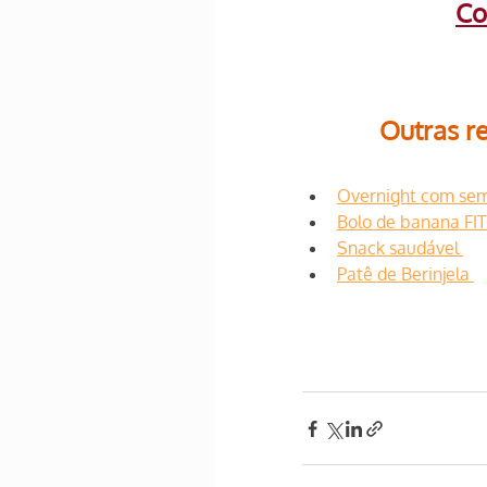
Co
Outras re
Overnight com sem
Bolo de banana FIT
Snack saudável 
Patê de Berinjela 