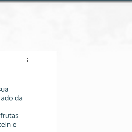
Conheça a loja online
sua 
ado da 
frutas 
ein e 