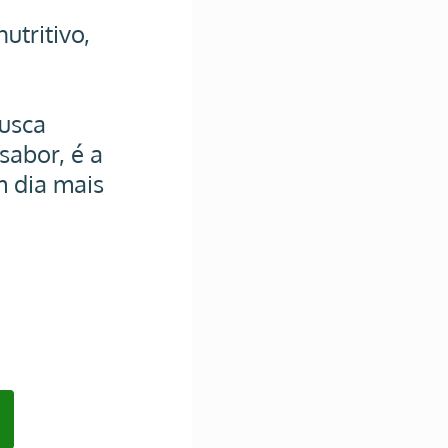
 
tritivo, 
 
usca 
sabor, é a 
m dia mais 