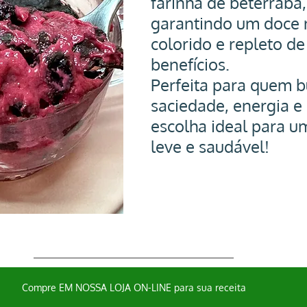
farinha de beterraba,
garantindo um doce nu
colorido e repleto de
benefícios. 
Perfeita para quem b
saciedade, energia e 
escolha ideal para u
leve e saudável!
Compre EM NOSSA LOJA ON-LINE para sua receita