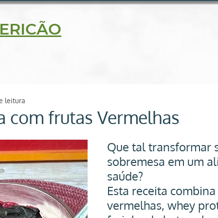
5630
ERICÃO
delidade
Blog
Receitas
Loja on line
Contato
e leitura
 com frutas Vermelhas
Que tal transformar 
sobremesa em um ali
saúde? 
Esta receita combina 
vermelhas, whey prot