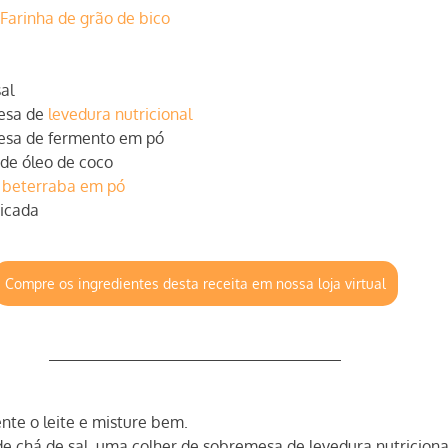
Farinha de grão de bico
sal
esa de 
levedura nutricional
mesa de fermento em pó
 de óleo de coco
 
beterraba em pó
picada
Compre os ingredientes desta receita em nossa loja virtual
nte o leite e misture bem.
de chá de sal, uma colher de sobremesa de levedura nutricional