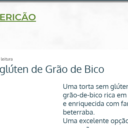
5630
ERICÃO
delidade
Blog
Receitas
Loja on line
Contato
 leitura
glúten de Grão de Bico
Uma torta sem glúten
grão-de-bico rica em 
e enriquecida com fa
beterraba.
Uma excelente opção