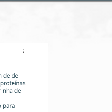
Conheça a loja online
 de de 
proteínas 
rinha de 
 para 