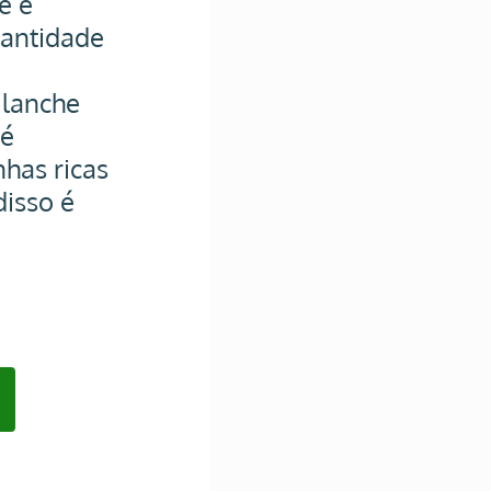
 e 
antidade 
lanche 
é 
has ricas 
isso é 