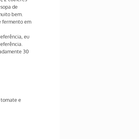
 sopa de 
muito bem.
e fermento em 
eferência, eu 
eferência.
madamente 30 
 tomate e 