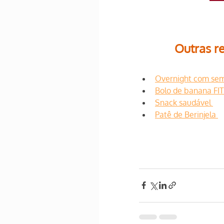
Outras re
Overnight com sem
Bolo de banana FIT
Snack saudável 
Patê de Berinjela 