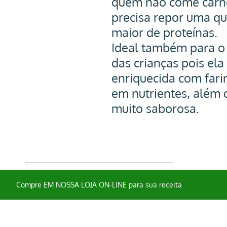
quem não come carne
precisa repor uma qu
maior de proteínas.
Ideal também para o 
das crianças pois ela 
enriquecida com farin
em nutrientes, além d
muito saborosa. 
Compre EM NOSSA LOJA ON-LINE para sua receita