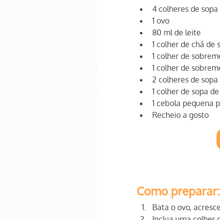
4 colheres de sopa 
1 ovo
80 ml de leite
1 colher de chá de 
1 colher de sobrem
1 colher de sobre
2 colheres de sopa
1 colher de sopa de
1 cebola pequena 
Recheio a gosto
Como preparar:
Bata o ovo, acresce
Inclua uma colher 