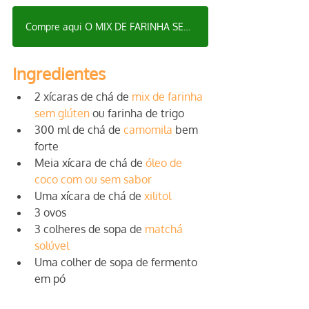
Compre aqui O MIX DE FARINHA SEM GLÚTEN para sua receita
Ingredientes
2 xícaras de chá de 
mix de farinha 
sem glúten
 ou farinha de trigo
300 ml de chá de 
camomila
 bem 
forte
Meia xícara de chá de 
óleo de 
coco com ou sem sabor
Uma xícara de chá de 
xilitol
3 ovos
3 colheres de sopa de 
matchá 
solúvel
Uma colher de sopa de fermento 
em pó