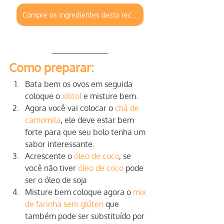
Compre os ingredientes desta receita em nossa loja virtual
Como preparar:
Bata bem os ovos em seguida 
coloque o
 xilitol
 e misture bem.
Agora você vai colocar o 
chá de 
camomila
, ele deve estar bem 
forte para que seu bolo tenha um 
sabor interessante.
Acrescente o 
óleo de coco
, se 
você não tiver 
óleo de coco
 pode 
ser o óleo de soja
Misture bem coloque agora o 
mix 
de farinha sem glúten
 que 
também pode ser substituído por 