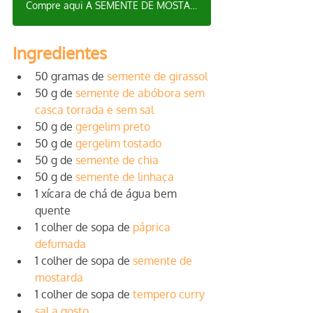
Compre aqui A SEMENTE DE MOSTARDA para sua receita
Ingredientes
50 gramas de 
semente de girassol
50 g de 
semente de abóbora sem 
casca torrada e sem sal
50 g de 
gergelim preto
50 g de 
gergelim tostado
50 g de 
semente de chia
50 g de 
semente de linhaça
1 xícara de chá de água bem 
quente
1 colher de sopa de 
páprica 
defumada
1 colher de sopa de 
semente de 
mostarda
1 colher de sopa de 
tempero curry
sal a gosto