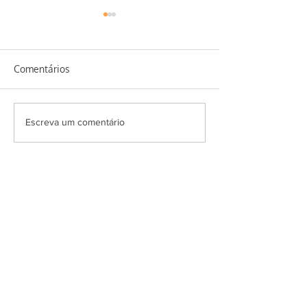
Comentários
MARIA MOLE ZERO
PETISCO DE GR
Escreva um comentário
AÇÚCAR
BICO