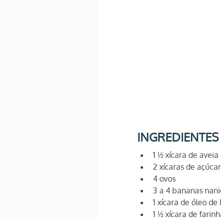
INGREDIENTES
1 ½ xícara de aveia
2 xícaras de açúca
4 ovos
3 a 4 bananas nan
1 xícara de óleo de
1 ½ xícara de farin