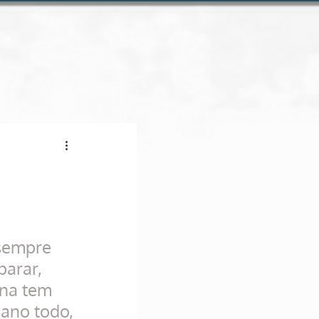
Conheça a loja online
sempre 
parar, 
na tem 
 ano todo, 