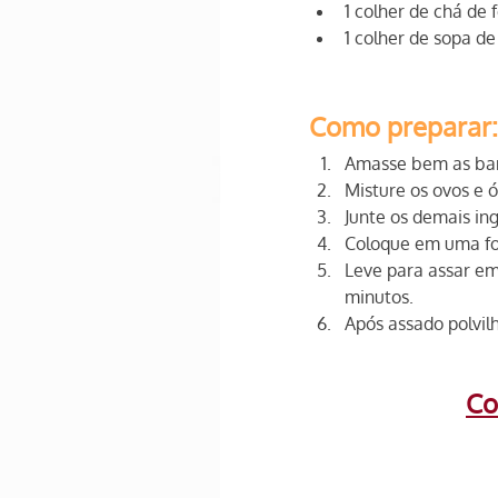
1 colher de chá de
1 colher de sopa d
Como preparar:
Amasse bem as ba
Misture os ovos e ó
Junte os demais i
Coloque em uma f
Leve para assar e
minutos. 
Após assado polvil
Co