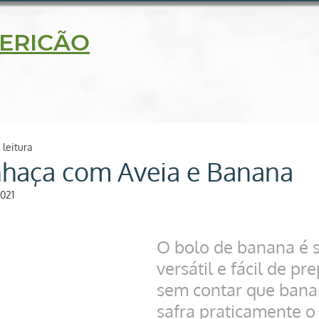
5630
ERICÃO
delidade
Blog
Receitas
Loja on line
Contato
 leitura
inhaça com Aveia e Banana
2021
O bolo de banana é 
versátil e fácil de pre
sem contar que bana
safra praticamente o