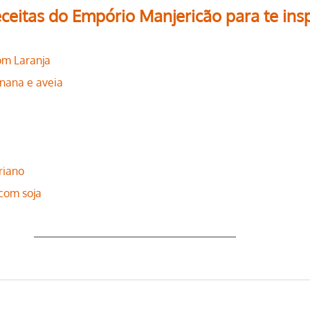
ceitas do Empório Manjericão para te insp
om Laranja
anana e aveia
riano
com soja