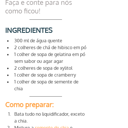
Faça e conte para nós 
como ficou!
INGREDIENTES
300 ml de água quente
2 colheres de chá de hibisco em pó
1 colher de sopa de gelatina em pó 
sem sabor ou agar agar
2 colheres de sopa de xylitol
1 colher de sopa de cramberry
1 colher de sopa de semente de 
chia
Como preparar:
Bata tudo no liquidificador, exceto 
a chia. 
Misture a 
semente de chia
 e 