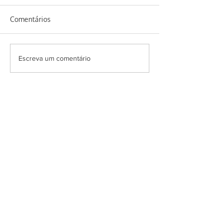
Comentários
Bolo de capim l
Salada Super Veggie
Escreva um comentário