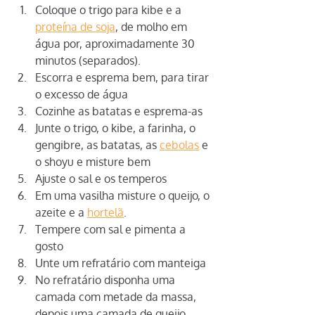
Coloque o trigo para kibe e a 
proteína de soja
, de molho em 
água por, aproximadamente 30
minutos (separados). 
Escorra e esprema bem, para tirar 
o excesso de água
Cozinhe as batatas e esprema-as
Junte o trigo, o kibe, a farinha, o 
gengibre, as batatas, as 
cebolas
 e 
o shoyu e misture bem
Ajuste o sal e os temperos
Em uma vasilha misture o queijo, o 
azeite e a 
hortelã
.
Tempere com sal e pimenta a 
gosto
Unte um refratário com manteiga
No refratário disponha uma 
camada com metade da massa, 
depois uma camada de queijo 