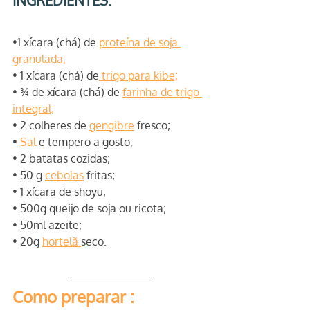
•1 xícara (chá) de 
proteína de soja 
granulada;
• 1 xícara (chá) de
 trigo para kibe;
• ¾ de xícara (chá) de 
farinha de trigo 
integral;
• 2 colheres de 
gengibre
 fresco;
•
 Sal
 e tempero a gosto;
• 2 batatas cozidas;
• 50 g 
cebolas
 fritas;
• 1 xícara de shoyu;
• 500g queijo de soja ou ricota;
• 50ml azeite;
• 20g 
hortelã 
seco.
Como preparar :