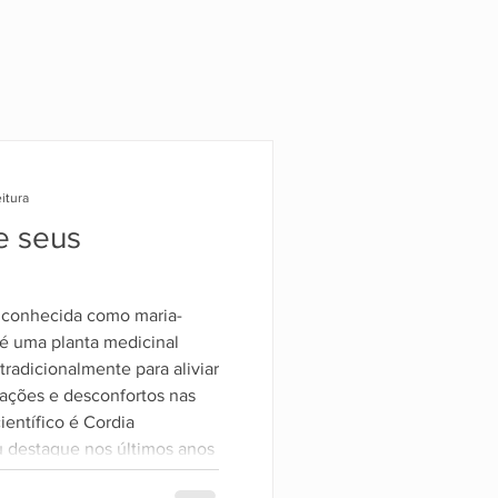
itura
e seus
 conhecida como maria-
 é uma planta medicinal
 tradicionalmente para aliviar
mações e desconfortos nas
ientífico é Cordia
 destaque nos últimos anos
tífico em suas propriedades