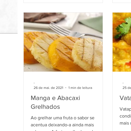
-
-
26 de mai. de 2021
1 min de leitura
25 de
Manga e Abacaxi
Vat
Grelhados
Vatap
cond
Ao grelhar uma fruta o sabor se
mais 
acentua deixando-a ainda mais
com p