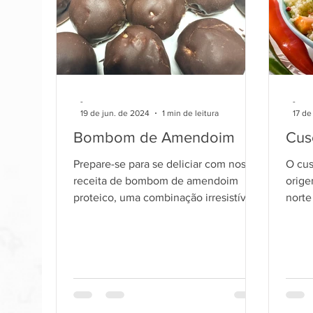
-
-
19 de jun. de 2024
1 min de leitura
17 de
Bombom de Amendoim
Cus
Prepare-se para se deliciar com nossa
O cus
receita de bombom de amendoim
orige
proteico, uma combinação irresistível
norte
de sabor e saúde.
base 