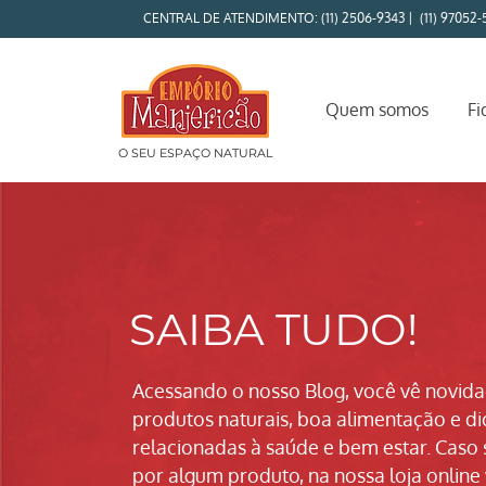
CENTRAL DE ATENDIMENTO: (11) 2506-9343 | (11) 97052-
Quem somos
Fi
O SEU ESPAÇO NATURAL
SAIBA TUDO!
Acessando o nosso Blog, você vê novid
produtos naturais, boa alimentação e di
relacionadas à saúde e bem estar. Caso 
por algum produto, na nossa loja online