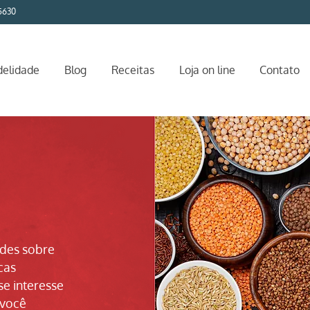
5630
delidade
Blog
Receitas
Loja on line
Contato
ades sobre
cas
se interesse
 você