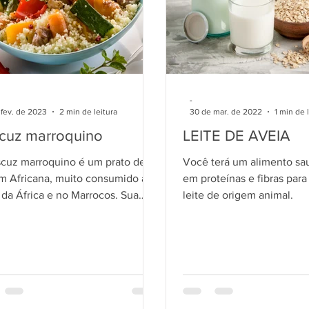
-
 fev. de 2023
2 min de leitura
30 de mar. de 2022
1 min de 
cuz marroquino
LEITE DE AVEIA
cuz marroquino é um prato de
Você terá um alimento sau
m Africana, muito consumido ao
em proteínas e fibras para 
 da África e no Marrocos. Sua
leite de origem animal.
é uma sêmola, granulada,...