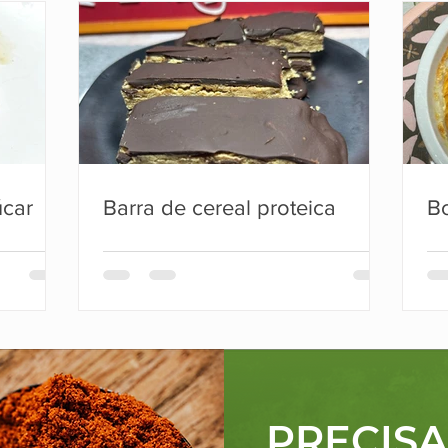
úcar
Barra de cereal proteica
Bo
PRECIS