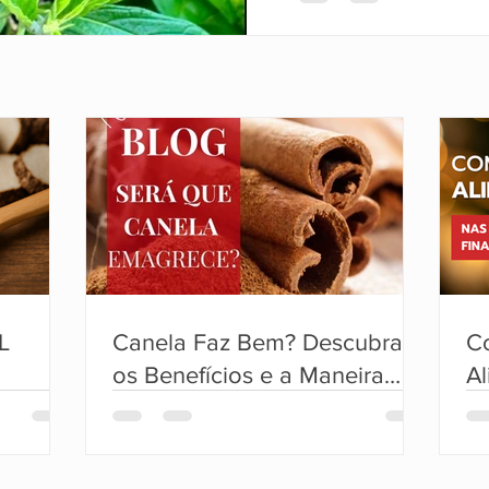
anti-inflamatórias e anal
L
Canela Faz Bem? Descubra
C
os Benefícios e a Maneira
A
Certa de Usar!
Fe