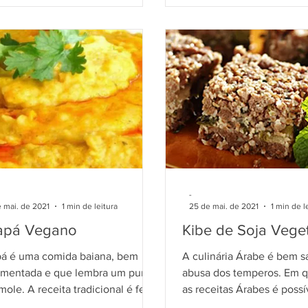
-
 mai. de 2021
1 min de leitura
25 de mai. de 2021
1 min de l
apá Vegano
Kibe de Soja Vege
á é uma comida baiana, bem
A culinária Árabe é bem s
imentada e que lembra um purê
abusa dos temperos. Em q
mole. A receita tradicional é feita
as receitas Árabes é possí
eixe ou camarão. Mas para...
para uma versão vegetarian