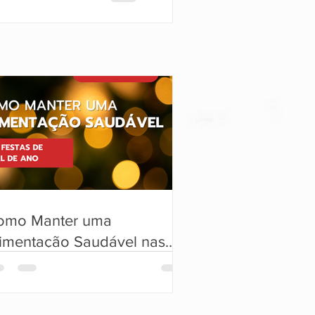
gésicas.
omo Manter uma
limentação Saudável nas
stas de Fim de Ano