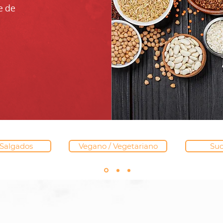
e de
Salgados
Vegano / Vegetariano
Suc