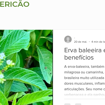
ERICÃO
-
20 de mai.
4 min de le
Erva baleeira 
benefícios
A erva-baleeira, também
milagrosa ou camarinha,
brasileira muito utilizada
dores musculares, infla
articulações. Seu nome c
verbenacea e ela ganhou
devido ao interesse cien