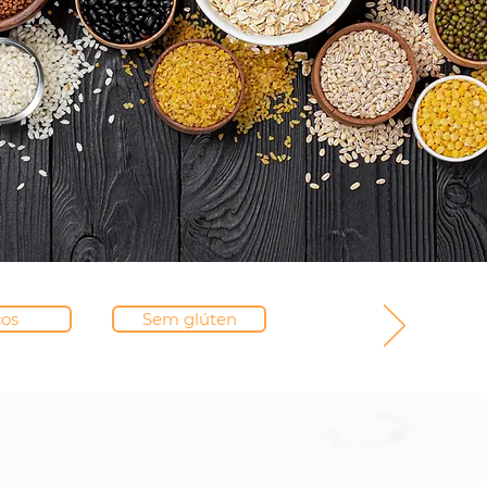
os
Sem glúten