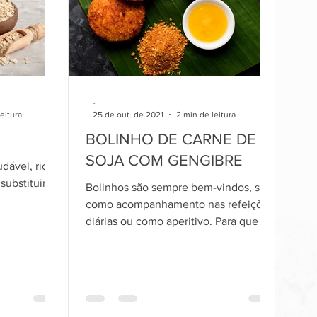
-
leitura
25 de out. de 2021
2 min de leitura
BOLINHO DE CARNE DE
SOJA COM GENGIBRE
dável, rico
substituir o
Bolinhos são sempre bem-vindos, seja
como acompanhamento nas refeições
diárias ou como aperitivo. Para que ele
seja saudável, além dos ingre