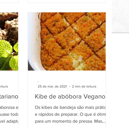
-
eitura
25 de mai. de 2021
2 min de leitura
tariano
Kibe de abóbora Vegano
aborosa e
Os kibes de bandeja são mais práticos
uase todas
e rápidos de preparar. O que é ótimo
vel adaptar
para um momento de pressa. Mas,
a....
esta receita também é possível...